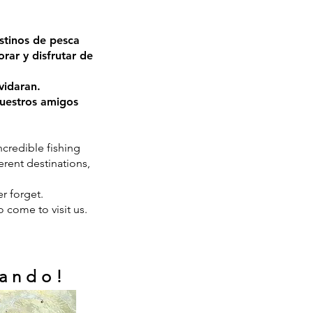
stinos de pesca
rar y disfrutar de
lvidaran.
nuestros amigos
ncredible fishing
erent destinations,
r forget.
 come to visit us.
rando!