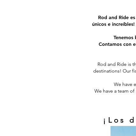
Rod and Ride es 
únicos e increíbles
Tenemos b
Contamos con eq
Rod and Ride is t
destinations! Our fi
We have ex
We have a team of g
¡Los 