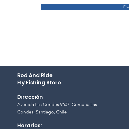
Env
Rod And Ride
Fly Fishing Store
Dirección
A
venida Las Condes 9607, Comuna Las
Condes, Santiago, Chile
Horarios: