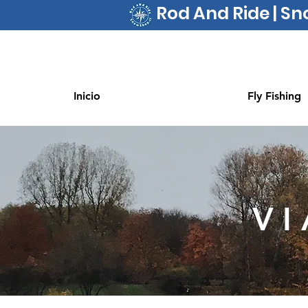
Rod And Ride | S
Inicio
Fly Fishing
VI