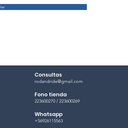
íar
Consultas
rodandride@gmail.com
Fono tienda
223600270 / 223600269
Whatsapp
+56926115563