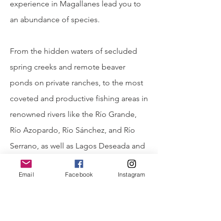
experience in Magallanes lead you to
an abundance of species.
From the hidden waters of secluded
spring creeks and remote beaver
ponds on private ranches, to the most
coveted and productive fishing areas in
renowned rivers like the Río Grande,
Río Azopardo, Río Sánchez, and Río
Serrano, as well as Lagos Deseada and
Despreciada, our expert guide knows
Email
Facebook
Instagram
every water, every species, and the best
times and techniques to fish them.
Fishing in Tierra del Fuego and the