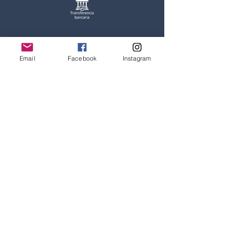
Email
Facebook
Instagram
Rod And Ride
Fly Fishing Store
Dirección
A
venida Las Condes 9607, Comuna Las Condes,
Santiago, Chile
Horarios:
11:00 a 19:30 Lunes a Viernes
11:00 a 14:00 Sabados
Consultas