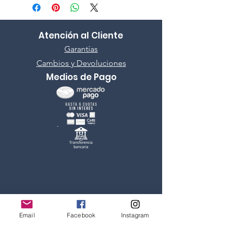
Atención al Cliente
Garantías
Cambios y Devoluciones
Medios de Pago
Rod And Ride
Fly Fishing Store
Email
Facebook
Instagram