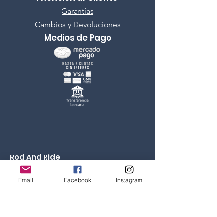
Garantías
Cambios y Devoluciones
Medios de Pago
Rod And Ride
Fly Fishing Store
Email
Facebook
Instagram
Dirección
A
venida Las Condes 9607, Comuna Las Condes,
Santiago, Chile