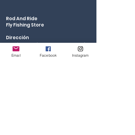
Rod And Ride
Fly Fishing Store
Dirección
A
venida Las Condes 9607, Comuna Las Condes,
Santiago, Chile
Email
Facebook
Instagram
Horarios:
11:00 a 19:30 Lunes a Viernes
11:00 a 14:00 Sabados
Consultas
rodandride@gmail.com
Fono tienda
223600270
/
223600269