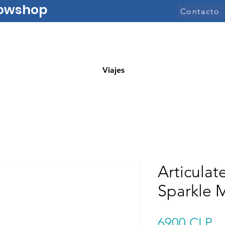
nowshop
Contacto
Viajes
Articulat
Sparkle 
Pr
6900 CLP