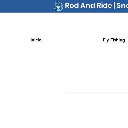
Rod And Ride | S
Inicio
Fly Fishing