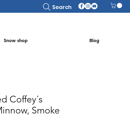
Search
Snow shop
Blog
ed Coffey´s
Minnow, Smoke
ecio