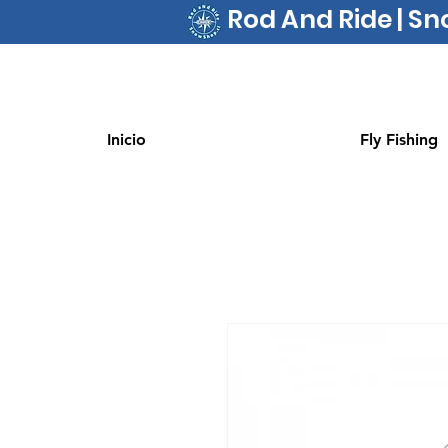
Rod And Ride | S
Inicio
Fly Fishing