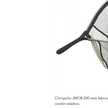
Chinguillo JMC® Z40 está fabri
cordón elástico.