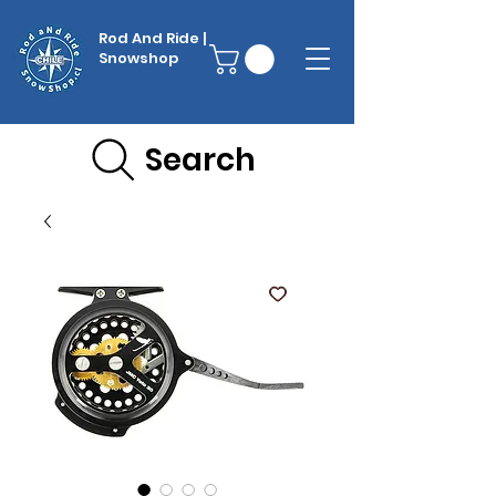
Rod And Ride |
Snowshop
Search