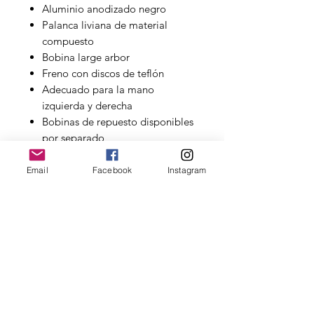
Aluminio anodizado negro
Palanca liviana de material
compuesto
Bobina large arbor
Freno con discos de teflón
Adecuado para la mano
izquierda y derecha
Bobinas de repuesto disponibles
por separado
Se entrega en una bolsa
portacarretes de neopreno
Email
Facebook
Instagram
Atención al Cliente
Garantías
Cambios y Devoluciones
Medios de Pago