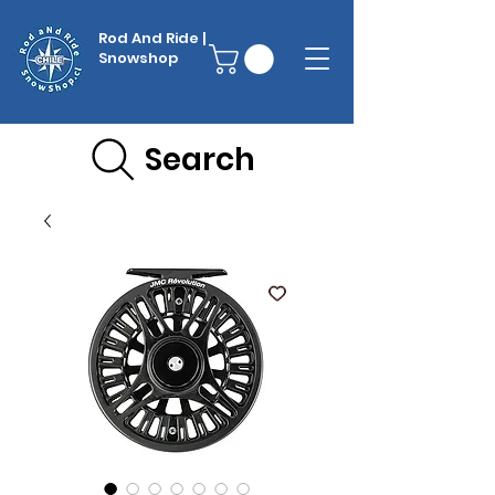
Rod And Ride |
Snowshop
Search