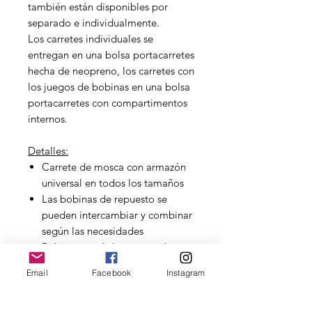
también están disponibles por
separado e individualmente.
Los carretes individuales se
entregan en una bolsa portacarretes
hecha de neopreno, los carretes con
los juegos de bobinas en una bolsa
portacarretes con compartimentos
internos.
Detalles:
Carrete de mosca con armazón
universal en todos los tamaños
Las bobinas de repuesto se
pueden intercambiar y combinar
según las necesidades
Bobina grande/supergrande
Excelente precio
Email
Facebook
Instagram
Aluminio anodizado en negro
Freno preciso con micro-ajuste
Liviano