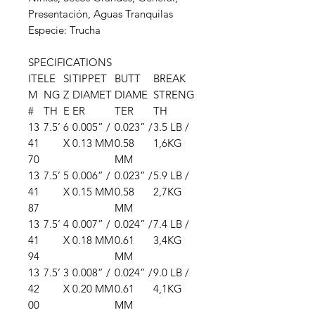
Presentación, Aguas Tranquilas
Especie: Trucha
SPECIFICATIONS
ITE
LE
SI
TIPPET
BUTT
BREAK
M
NG
Z
DIAMET
DIAME
STRENG
#
TH
E
ER
TER
TH
13
7.5’
6
0.005” /
0.023” /
3.5 LB /
41
X
0.13 MM
0.58
1,6KG
70
MM
13
7.5’
5
0.006” /
0.023” /
5.9 LB /
41
X
0.15 MM
0.58
2,7KG
87
MM
13
7.5’
4
0.007” /
0.024” /
7.4 LB /
41
X
0.18 MM
0.61
3,4KG
94
MM
13
7.5’
3
0.008” /
0.024” /
9.0 LB /
42
X
0.20 MM
0.61
4,1KG
00
MM