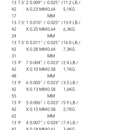
13
7.5’
2
0.009” /
0.025” /
11.2 LB /
42
X
0.23 MM
0.64
5,1KG
17
MM
13
7.5’
1
0.010” /
0.025” /
13.9 LB /
42
X
0.25 MM
0.64
6,3KG
24
MM
13
7.5’
0
0.011” /
0.025” /
16.0 LB /
42
X
0.28 MM
0.64
7,3KG
31
MM
13
9’
7
0.004” /
0.023” /
2.4 LB /
42
X
0.10 MM
0.58
1,1KG
48
MM
13
9’
6
0.005” /
0.023” /
3.5 LB /
42
X
0.13 MM
0.58
1,6KG
55
MM
13
9’
5
0.006” /
0.023” /
5.9 LB /
42
X
0.15 MM
0.58
2,7KG
62
MM
13
9’
4
0.007” /
0.024” /
7.4 LB /
42
X
0.18 MM
0.61
3,4KG