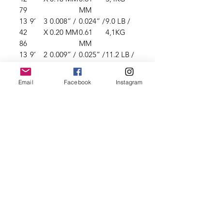
79
MM
13
9’
3
0.008” /
0.024” /
9.0 LB /
42
X
0.20 MM
0.61
4,1KG
86
MM
13
9’
2
0.009” /
0.025” /
11.2 LB /
42
X
0.23 MM
0.64
5,1KG
93
MM
Email
Facebook
Instagram
13
9’
1
0.010” /
0.025” /
13.9 LB /
43
X
0.25 MM
0.64
6,3KG
09
MM
13
9’
0
0.011” /
0.025” /
16.0 LB /
43
X
0.28 MM
0.64
7,3KG
16
MM
Atención al Cliente